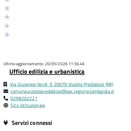
5
Valuta
stelle
4
Valuta
su
stelle
3
Valuta
5
su
stelle
2
Valuta
5
su
stelle
1
5
su
stelle
5
su
5
Ultimo aggiornamento: 20/05/2026 11:56.46
Ufficio edilizia e urbanistica
Via Giuseppe Verdi, 9 20070 Vizzolo Predabissi (MI)
comune.vizzolopredabissi@pec.regione.lombardia.it
0298202221
Sito istituzionale
Servizi connessi