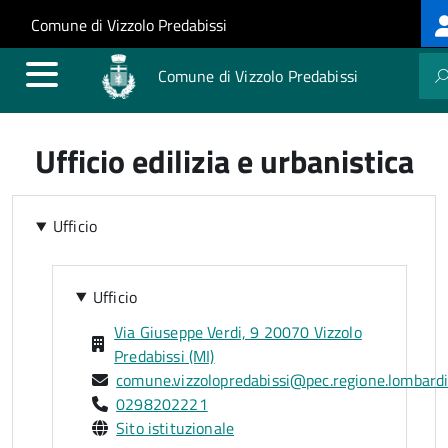
Lo
Salta al contenuto principale
Skip to site navigation
Comune di Vizzolo Predabissi
m
Comune di Vizzolo Predabissi
Ufficio edilizia e urbanistica
Ufficio
Ufficio
Via Giuseppe Verdi, 9 20070 Vizzolo
Predabissi (MI)
comune.vizzolopredabissi@pec.regione.lombardi
0298202221
Sito istituzionale