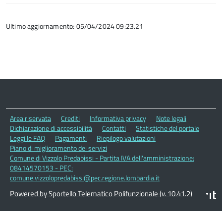
Ultimo aggiornamento: 05/04/2024 09:23.21
Area riservata
Crediti
Informativa privacy
Note legali
Dichiarazione di accessibilità
Contatti
Statistiche del portale
Leggi le FAQ
Pagamenti
Riepilogo valutazioni
Piano di miglioramento dei servizi
Comune di Vizzolo Predabissi - Partita IVA dell'amministrazione:
08414570153 - PEC:
comune.vizzolopredabissi@pec.regione.lombardia.it
Powered by Sportello Telematico Polifunzionale (v. 10.41.2)