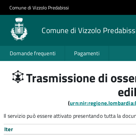
Salta al contenuto principale
Skip to site navigation
Comune di Vizzolo Predabissi
Comune di Vizzolo Predabiss
Domande frequenti
Pagamenti
Trasmissione di osse
edi
(
urn:nir:regione.lombardia
Il servizio può essere attivato presentando tutta la doc
Iter