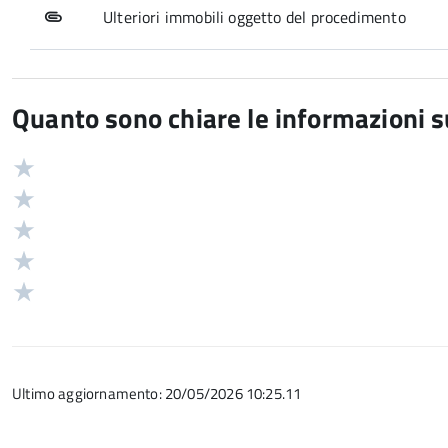
Ulteriori immobili oggetto del procedimento
Quanto sono chiare le informazioni 
Valuta
Valutazione
5
Valuta
stelle
4
Valuta
su
stelle
3
Valuta
5
su
stelle
2
Valuta
5
su
stelle
1
5
su
stelle
5
su
Ultimo aggiornamento: 20/05/2026 10:25.11
5