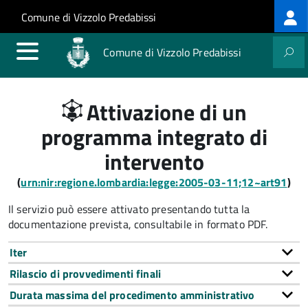
Log
Salta al contenuto principale
Skip to site navigation
Comune di Vizzolo Predabissi
me
Comune di Vizzolo Predabissi
Attivazione di un
programma integrato di
intervento
(
urn:nir:regione.lombardia:legge:2005-03-11;12~art91
)
Il servizio può essere attivato presentando tutta la
documentazione prevista, consultabile in formato PDF.
Iter
Rilascio di provvedimenti finali
Durata massima del procedimento amministrativo