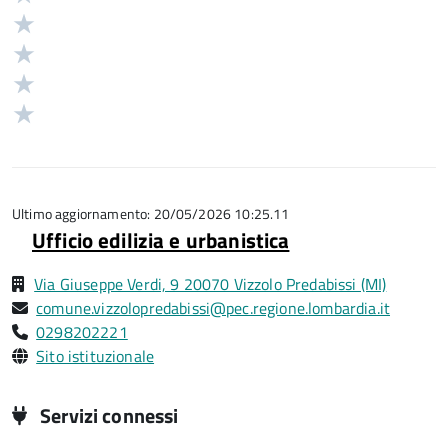
5
Valuta
stelle
4
Valuta
su
stelle
3
Valuta
5
su
stelle
2
Valuta
5
su
stelle
1
5
su
stelle
5
su
5
Ultimo aggiornamento: 20/05/2026 10:25.11
Ufficio edilizia e urbanistica
Via Giuseppe Verdi, 9 20070 Vizzolo Predabissi (MI)
comune.vizzolopredabissi@pec.regione.lombardia.it
0298202221
Sito istituzionale
Servizi connessi