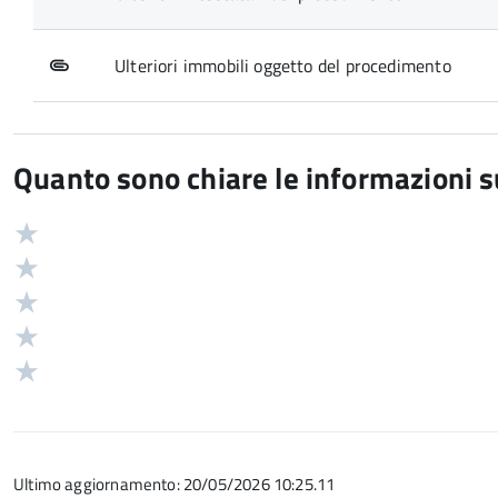
Ulteriori immobili oggetto del procedimento
Quanto sono chiare le informazioni 
Valuta
Valutazione
5
Valuta
stelle
4
Valuta
su
stelle
3
Valuta
5
su
stelle
2
Valuta
5
su
stelle
1
5
su
stelle
5
su
Ultimo aggiornamento: 20/05/2026 10:25.11
5