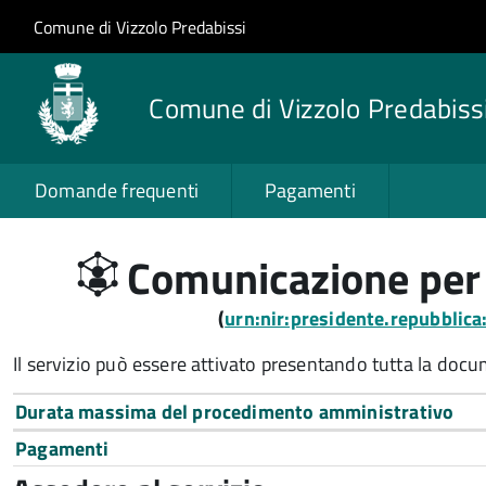
Salta al contenuto principale
Skip to site navigation
Comune di Vizzolo Predabissi
Comune di Vizzolo Predabiss
Domande frequenti
Pagamenti
Comunicazione per in
(
urn:nir:presidente.repubblic
Il servizio può essere attivato presentando tutta la doc
Durata massima del procedimento amministrativo
Pagamenti