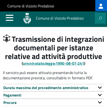
Log
Salta al contenuto principale
Skip to site navigation
Comune di Vizzolo Predabissi
me
Comune di Vizzolo Predabissi
Trasmissione di integrazioni
documentali per istanze
relative ad attività produttive
(
urn:nir:stato:legge:1990-08-07;241
)
Il servizio può essere attivato presentando tutta la
documentazione prevista, consultabile in formato PDF.
Durata massima del procedimento amministrativo
Pagamenti
Procura