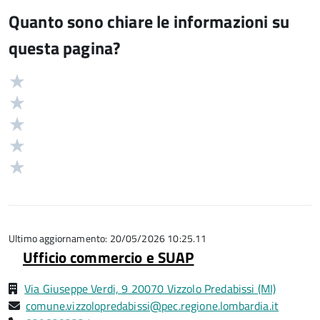
Quanto sono chiare le informazioni su
questa pagina?
Valuta
Valutazione
5
Valuta
stelle
4
Valuta
su
stelle
3
Valuta
5
su
stelle
2
Valuta
5
su
stelle
1
5
su
stelle
5
su
5
Ultimo aggiornamento: 20/05/2026 10:25.11
Ufficio commercio e SUAP
Via Giuseppe Verdi, 9 20070 Vizzolo Predabissi (MI)
comune.vizzolopredabissi@pec.regione.lombardia.it