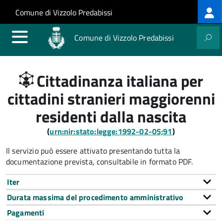
Log
Salta al contenuto principale
Skip to site navigation
Comune di Vizzolo Predabissi
me
Comune di Vizzolo Predabissi
Cittadinanza italiana per
cittadini stranieri maggiorenni
residenti dalla nascita
(
urn:nir:stato:legge:1992-02-05;91
)
Il servizio può essere attivato presentando tutta la
documentazione prevista, consultabile in formato PDF.
Iter
Durata massima del procedimento amministrativo
Pagamenti