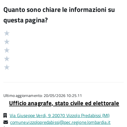
Quanto sono chiare le informazioni su
questa pagina?
Valuta
Valutazione
5
Valuta
stelle
4
Valuta
su
stelle
3
Valuta
5
su
stelle
2
Valuta
5
su
stelle
1
5
su
stelle
5
su
5
Ultimo aggiornamento: 20/05/2026 10:25.11
Ufficio anagrafe, stato civile ed elettorale
Via Giuseppe Verdi, 9 20070 Vizzolo Predabissi (MI)
comune.vizzolopredabissi@pec.regione.lombardia.it