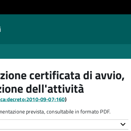
i
ione certificata di avvio,
ione dell'attività
lica:decreto:2010-09-07;160
)
umentazione prevista, consultabile in formato PDF.