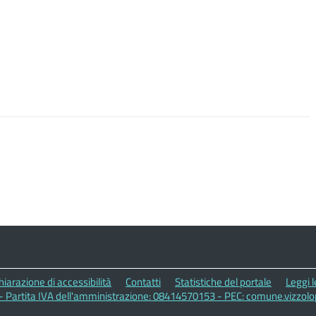
hiarazione di accessibilità
Contatti
Statistiche del portale
Leggi 
 - Partita IVA dell'amministrazione: 08414570153 - PEC: comune.vizzol