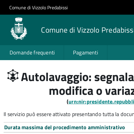
Salta al contenuto principale
Skip to site navigation
Comune di Vizzolo Predabissi
Comune di Vizzolo Predabiss
Domande frequenti
Pagamenti
Autolavaggio: segnalaz
modifica o variaz
(
urn:nir:presidente.repubb
Il servizio può essere attivato presentando tutta la doc
Durata massima del procedimento amministrativo