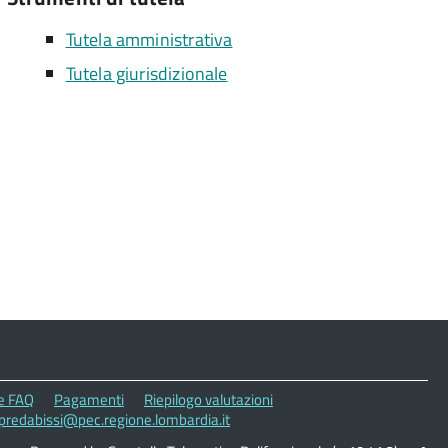
Tutela amministrativa
Tutela giurisdizionale
le FAQ
Pagamenti
Riepilogo valutazioni
opredabissi@pec.regione.lombardia.it