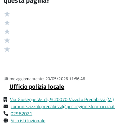
questa pagina?
Valuta
Valutazione
5
Valuta
stelle
4
Valuta
su
stelle
3
Valuta
5
su
stelle
2
Valuta
5
su
stelle
1
5
su
stelle
5
su
5
Ultimo aggiornamento: 20/05/2026 11:56.46
Ufficio polizia locale
Via Giuseppe Verdi, 9 20070 Vizzolo Predabissi (MI)
comune.vizzolopredabissi@pec.regione.lombardia.it
02982021
Sito istituzionale