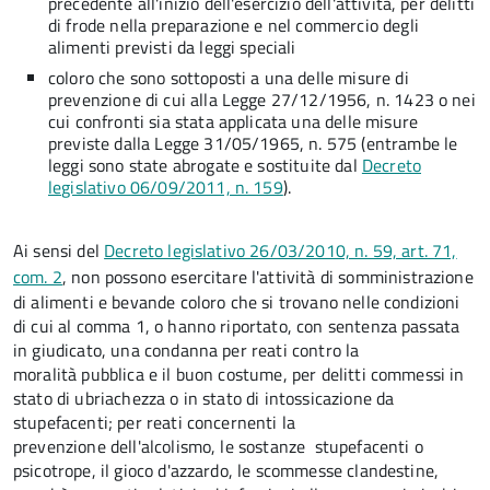
precedente all'inizio dell'esercizio dell'attività, per delitti
di frode nella preparazione e nel commercio degli
alimenti previsti da leggi speciali
coloro che sono sottoposti a una delle misure di
prevenzione di cui alla Legge 27/12/1956, n. 1423 o nei
cui confronti sia stata applicata una delle misure
previste dalla Legge 31/05/1965, n. 575 (entrambe le
leggi sono state abrogate e sostituite dal
Decreto
legislativo 06/09/2011, n. 159
).
Ai sensi del
Decreto legislativo 26/03/2010, n. 59, art. 71,
com. 2
, n
on possono
esercitare l'attività di somministrazione
di alimenti e bevande coloro che si trovano nelle condizioni
di cui al comma 1, o hanno riportato, con sentenza passata
in giudicato, una condanna per reati contro la
moralità pubblica e il buon costume, per delitti commessi in
stato di ubriachezza o in stato di intossicazione da
stupefacenti; per reati concernenti la
prevenzione dell'alcolismo, le sostanze stupefacenti o
psicotrope, il gioco d'azzardo, le scommesse clandestine,