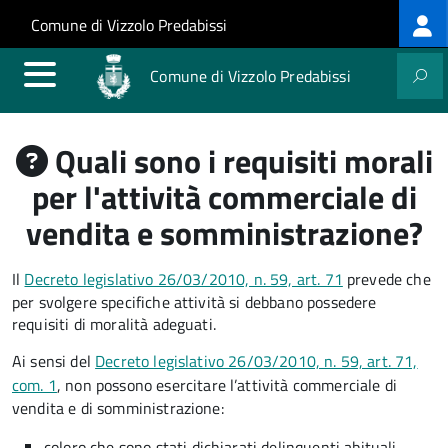
Log
Salta al contenuto principale
Skip to site navigation
Comune di Vizzolo Predabissi
me
Comune di Vizzolo Predabissi
Quali sono i requisiti morali
per l'attività commerciale di
vendita e somministrazione?
Il
Decreto legislativo 26/03/2010, n. 59, art. 71
prevede che
per svolgere specifiche attività si debbano possedere
requisiti di moralità adeguati.
Ai sensi del
Decreto legislativo 26/03/2010, n. 59, art. 71,
com. 1
,
non possono
esercitare l’attività commerciale di
vendita e di somministrazione:
coloro che sono stati dichiarati delinquenti abituali,