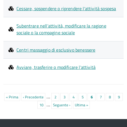
Cessare, sospendere o riprendere l'attività sospesa
Subentrare nell'attività, modificare la ragione
sociale o la compagine sociale
Centri massaggio di esclusivo benessere
Avviare, trasferire o modificare l'attività
Paginazione
…
Prima
« Prima
Pagina
‹ Precedente
Pagina
2
Pagina
3
Pagina
4
Pagina
5
Pagina
6
Pagina
7
Pagina
8
Pagin
9
…
pagina
precedente
attuale
Pagina
10
Prossima
Seguente ›
Ultima
Ultima »
pagina
pagina