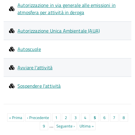
Autorizzazione in via generale alle emissioni in
atmosfera per attività in deroga
Autorizzazione Unica Ambientale (AUA)
Autoscuole
Avviare l'attività
Sospendere l'attività
Paginazione
Prima
« Prima
Pagina
‹ Precedente
Pagina
1
Pagina
2
Pagina
3
Pagina
4
Pagina
5
Pagina
6
Pagina
7
Pagina
8
…
pagina
precedente
attuale
Pagina
9
Prossima
Seguente ›
Ultima
Ultima »
pagina
pagina