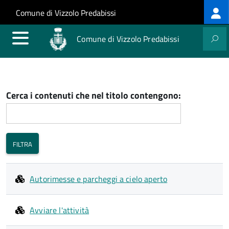
Log
Salta al contenuto principale
Skip to site navigation
Comune di Vizzolo Predabissi
me
Comune di Vizzolo Predabissi
Cerca i contenuti che nel titolo contengono:
Autorimesse e parcheggi a cielo aperto
Avviare l'attività