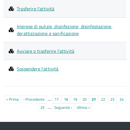
Trasferire l'attività
Imprese di pulizie, disinfezione, disinfestazione,
derattizzazione e sanificazione
Avviare o trasferire l'attività
Sospendere l'attività
Paginazione
…
Prima
« Prima
Pagina
‹ Precedente
Pagina
17
Pagina
18
Pagina
19
Pagina
20
Pagina
21
Pagina
22
Pagina
23
Pagin
24
…
pagina
precedente
attuale
Pagina
25
Prossima
Seguente ›
Ultima
Ultima »
pagina
pagina