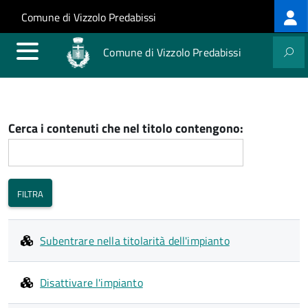
Log
Salta al contenuto principale
Skip to site navigation
Comune di Vizzolo Predabissi
me
Comune di Vizzolo Predabissi
Cerca i contenuti che nel titolo contengono:
Subentrare nella titolarità dell'impianto
Disattivare l'impianto