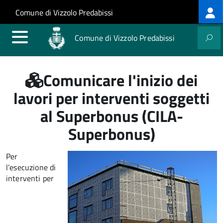
Log
Salta al contenuto principale
Skip to site navigation
Comune di Vizzolo Predabissi
me
Comune di Vizzolo Predabissi
Comunicare l'inizio dei
lavori per interventi soggetti
al Superbonus (CILA-
Superbonus)
Per
l’esecuzione di
interventi per