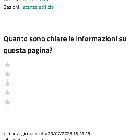
Sezioni:
Istanze edilizie
Quanto sono chiare le informazioni su
questa pagina?
Valuta
Valutazione
5
Valuta
stelle
4
Valuta
su
stelle
3
Valuta
5
su
stelle
2
Valuta
5
su
stelle
1
5
su
stelle
5
su
5
Ultimo aggiornamento: 25/07/2023 18:45.49