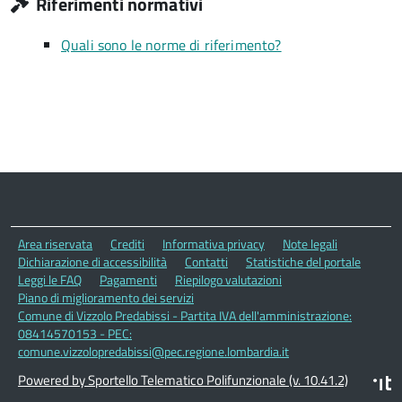
Riferimenti normativi
Quali sono le norme di riferimento?
Area riservata
Crediti
Informativa privacy
Note legali
Dichiarazione di accessibilità
Contatti
Statistiche del portale
Leggi le FAQ
Pagamenti
Riepilogo valutazioni
Piano di miglioramento dei servizi
Comune di Vizzolo Predabissi - Partita IVA dell'amministrazione:
08414570153 - PEC:
comune.vizzolopredabissi@pec.regione.lombardia.it
Powered by Sportello Telematico Polifunzionale (v. 10.41.2)