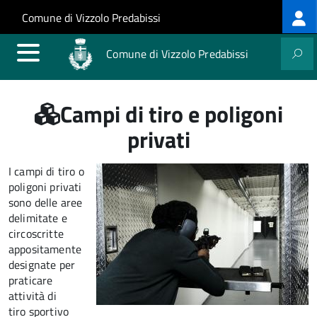
Log
Salta al contenuto principale
Skip to site navigation
Comune di Vizzolo Predabissi
me
Comune di Vizzolo Predabissi
Campi di tiro e poligoni
privati
I campi di tiro o
poligoni privati
sono delle aree
delimitate e
circoscritte
appositamente
designate per
praticare
attività di
tiro sportivo