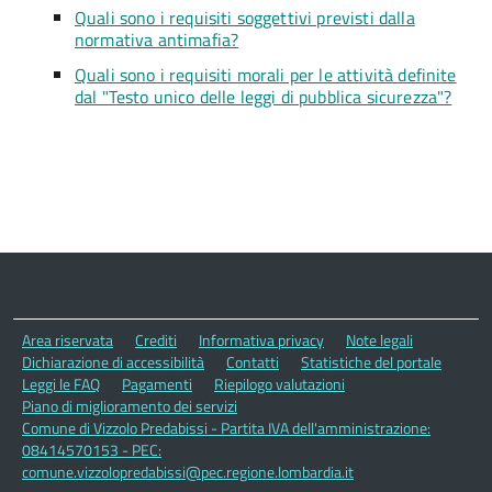
Quali sono i requisiti soggettivi previsti dalla
normativa antimafia?
Quali sono i requisiti morali per le attività definite
dal "Testo unico delle leggi di pubblica sicurezza"?
Area riservata
Crediti
Informativa privacy
Note legali
Dichiarazione di accessibilità
Contatti
Statistiche del portale
Leggi le FAQ
Pagamenti
Riepilogo valutazioni
Piano di miglioramento dei servizi
Comune di Vizzolo Predabissi - Partita IVA dell'amministrazione:
08414570153 - PEC:
comune.vizzolopredabissi@pec.regione.lombardia.it