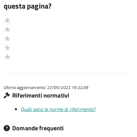
questa pagina?
Valuta
Valutazione
5
Valuta
stelle
4
Valuta
su
stelle
3
Valuta
5
su
stelle
2
Valuta
5
su
stelle
1
5
su
stelle
5
su
5
Ultimo aggiornamento: 22/05/2022 19:22.09
Riferimenti normativi
Quali sono le norme di riferimento?
Domande frequenti