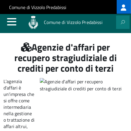
Log
Salta al contenuto principale
Skip to site navigation
Comune di Vizzolo Predabissi
me
Comune di Vizzolo Predabissi
Agenzie d'affari per
recupero stragiudiziale di
crediti per conto di terzi
L’agenzia
d'affari è
un'impresa che
si offre come
intermediaria
nella gestione
o trattazione di
affari altrui,