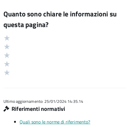
Quanto sono chiare le informazioni su
questa pagina?
Valuta
Valutazione
5
Valuta
stelle
4
Valuta
su
stelle
3
Valuta
5
su
stelle
2
Valuta
5
su
stelle
1
5
su
stelle
5
su
5
Ultimo aggiornamento: 25/01/2024 14:35.14
Riferimenti normativi
Quali sono le norme di riferimento?